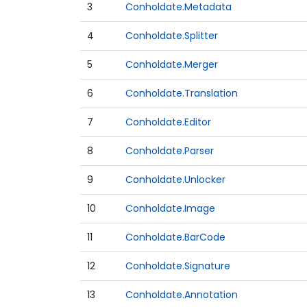
3
Conholdate.Metadata
4
Conholdate.Splitter
5
Conholdate.Merger
6
Conholdate.Translation
7
Conholdate.Editor
8
Conholdate.Parser
9
Conholdate.Unlocker
10
Conholdate.Image
11
Conholdate.BarCode
12
Conholdate.Signature
13
Conholdate.Annotation