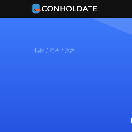
指标
用法
页数