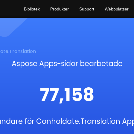
Bibliotek
Produkter
Support
Webbplatser
ate.Translation
Aspose Apps-sidor bearbetade
77,158
ndare för Conholdate.Translation Ap