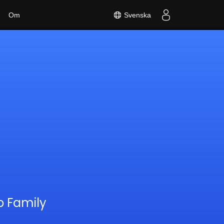
Svenska
Om
p Family