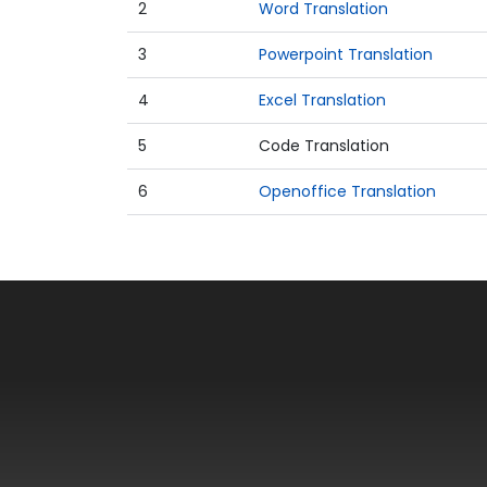
2
Word Translation
3
Powerpoint Translation
4
Excel Translation
5
Code Translation
6
Openoffice Translation