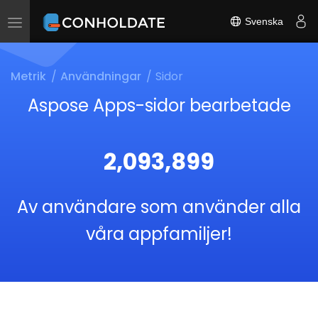
Svenska
Toggle
navigation
Metrik
Användningar
Sidor
Aspose Apps-sidor bearbetade
2,093,899
Av användare som använder alla
våra appfamiljer!