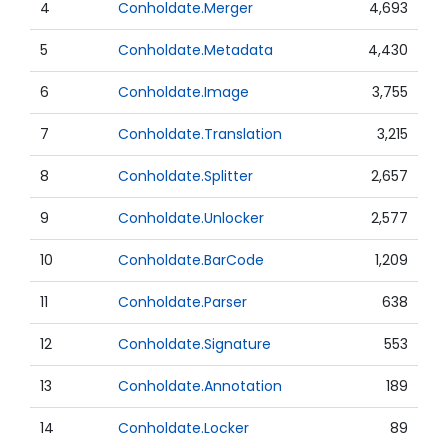
4
Conholdate.Merger
4,693
5
Conholdate.Metadata
4,430
6
Conholdate.Image
3,755
7
Conholdate.Translation
3,215
8
Conholdate.Splitter
2,657
9
Conholdate.Unlocker
2,577
10
Conholdate.BarCode
1,209
11
Conholdate.Parser
638
12
Conholdate.Signature
553
13
Conholdate.Annotation
189
14
Conholdate.Locker
89