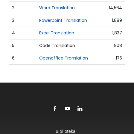
2
Word Translation
14,564
3
Powerpoint Translation
1,889
4
Excel Translation
1,837
5
Code Translation
908
6
Openoffice Translation
175
Biblioteka