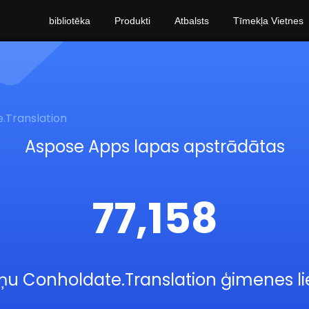
bibliotēka
Produkti
Atbalsts
Tīmekļa Vietnes
.Translation
Aspose Apps lapas apstrādātas
77,158
tņu Conholdate.Translation ģimenes lie