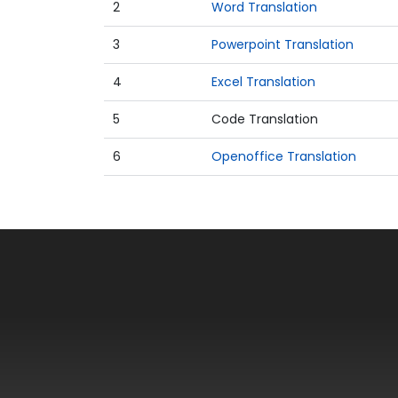
2
Word Translation
3
Powerpoint Translation
4
Excel Translation
5
Code Translation
6
Openoffice Translation