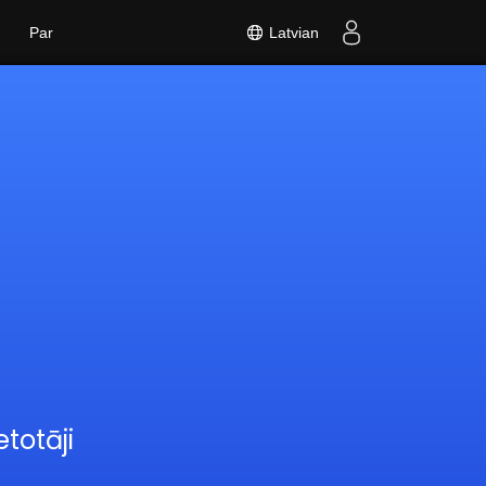
Latvian
Par
totāji