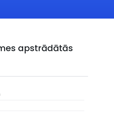
aimes apstrādātās
s