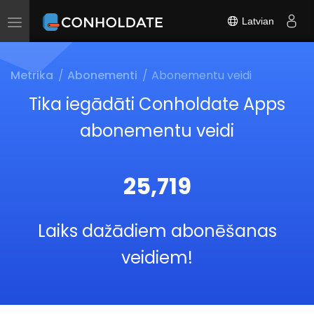
Latvian
Toggle
navigation
Metrika
Abonementi
Abonementu veidi
Tika iegādāti Conholdate Apps
abonementu veidi
25,719
Laiks dažādiem abonēšanas
veidiem!