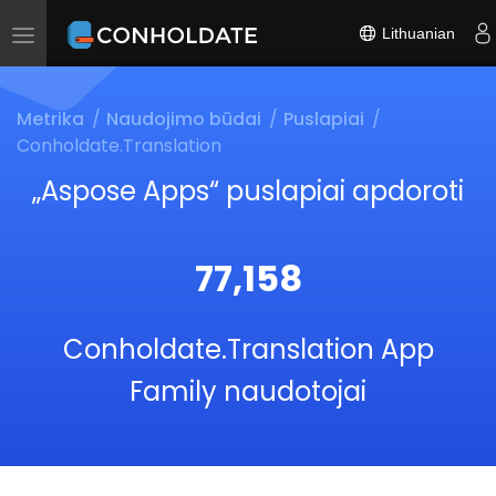
Lithuanian
Toggle
navigation
Metrika
Naudojimo būdai
Puslapiai
Conholdate.Translation
„Aspose Apps“ puslapiai apdoroti
77,158
Conholdate.Translation App
Family naudotojai