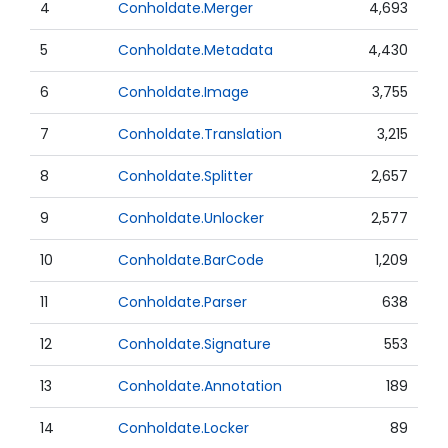
4
Conholdate.Merger
4,693
5
Conholdate.Metadata
4,430
6
Conholdate.Image
3,755
7
Conholdate.Translation
3,215
8
Conholdate.Splitter
2,657
9
Conholdate.Unlocker
2,577
10
Conholdate.BarCode
1,209
11
Conholdate.Parser
638
12
Conholdate.Signature
553
13
Conholdate.Annotation
189
14
Conholdate.Locker
89