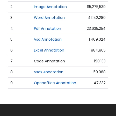
2
Image Annotation
115,275,539
3
Word Annotation
41,142,280
4
Pdf Annotation
23,635,254
5
Vsd Annotation
1,409,024
6
Excel Annotation
884,805
7
Code Annotation
190,133
8
Vsdx Annotation
59,968
9
Openoffice Annotation
47,332