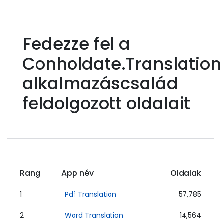
Fedezze fel a
Conholdate.Translation
alkalmazáscsalád
feldolgozott oldalait
Rang
App név
Oldalak
1
Pdf Translation
57,785
2
Word Translation
14,564