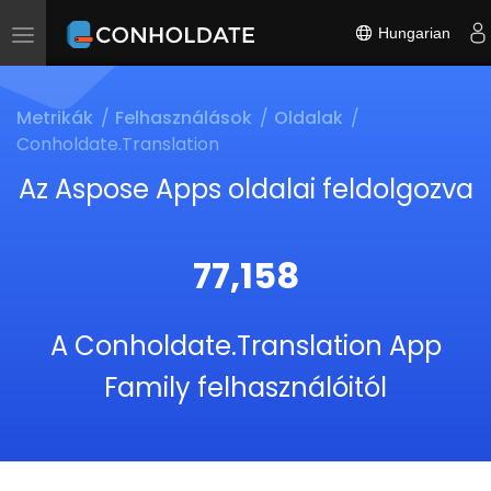
Hungarian
Toggle
navigation
Metrikák
Felhasználások
Oldalak
Conholdate.Translation
Az Aspose Apps oldalai feldolgozva
77,158
A Conholdate.Translation App
Family felhasználóitól