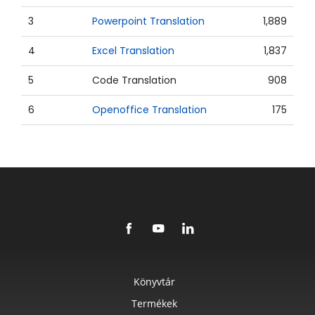
3
Powerpoint Translation
1,889
4
Excel Translation
1,837
5
Code Translation
908
6
Openoffice Translation
175
Könyvtár
Termékek