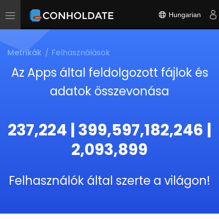
Hungarian
Toggle
navigation
Metrikák
Felhasználások
Az Apps által feldolgozott fájlok és
adatok összevonása
237,224 | 399,597,182,246 |
2,093,899
Felhasználók által szerte a világon!