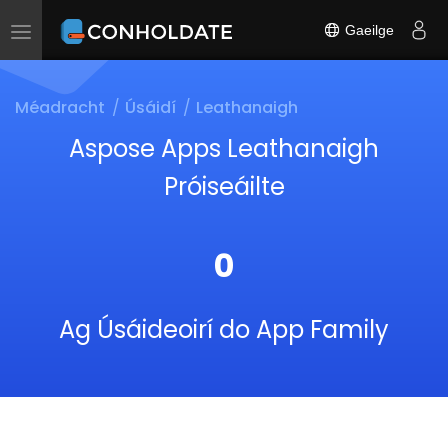
Gaeilge
Toggle
navigation
Méadracht
Úsáidí
Leathanaigh
Aspose Apps Leathanaigh
Próiseáilte
0
Ag Úsáideoirí do App Family