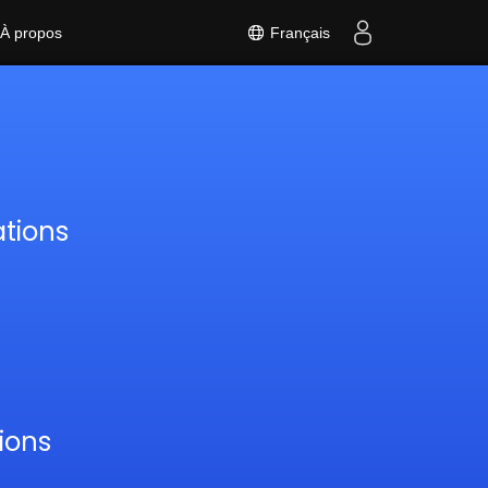
Français
À propos
ations
tions