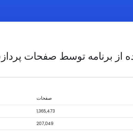
ه از برنامه توسط صفحات پرداز
صفحات
1,365,473
207,049