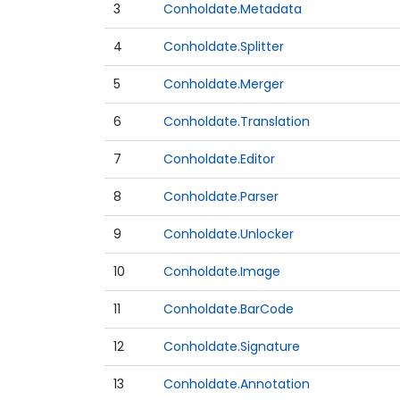
3
Conholdate.Metadata
4
Conholdate.Splitter
5
Conholdate.Merger
6
Conholdate.Translation
7
Conholdate.Editor
8
Conholdate.Parser
9
Conholdate.Unlocker
10
Conholdate.Image
11
Conholdate.BarCode
12
Conholdate.Signature
13
Conholdate.Annotation