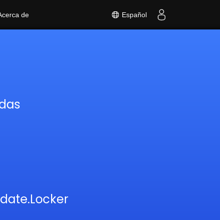
Español
Acerca de
adas
ldate.Locker