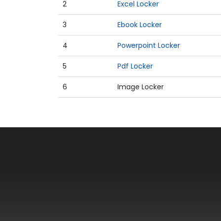
2
Excel Locker
3
Ebook Locker
4
Powerpoint Locker
5
Pdf Locker
6
Image Locker