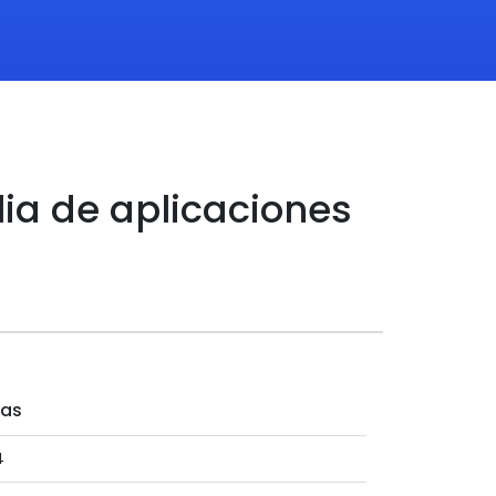
lia de aplicaciones
nas
4