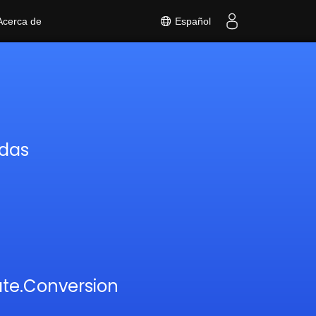
Español
Acerca de
adas
ate.Conversion