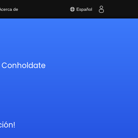
Español
Acerca de
s Conholdate
ción!