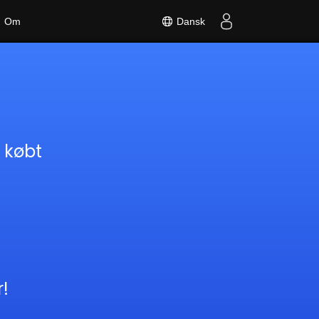
Dansk
Om
 købt
!