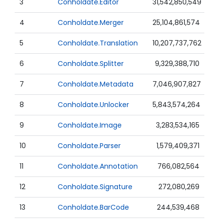
3
Conholdate.Editor
31,542,850,549
4
Conholdate.Merger
25,104,861,574
5
Conholdate.Translation
10,207,737,762
6
Conholdate.Splitter
9,329,388,710
7
Conholdate.Metadata
7,046,907,827
8
Conholdate.Unlocker
5,843,574,264
9
Conholdate.Image
3,283,534,165
10
Conholdate.Parser
1,579,409,371
11
Conholdate.Annotation
766,082,564
12
Conholdate.Signature
272,080,269
13
Conholdate.BarCode
244,539,468