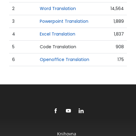
2
Word Translation
14,564
3
Powerpoint Translation
1,889
4
Excel Translation
1,837
5
Code Translation
908
6
Openoffice Translation
175
Knihovna