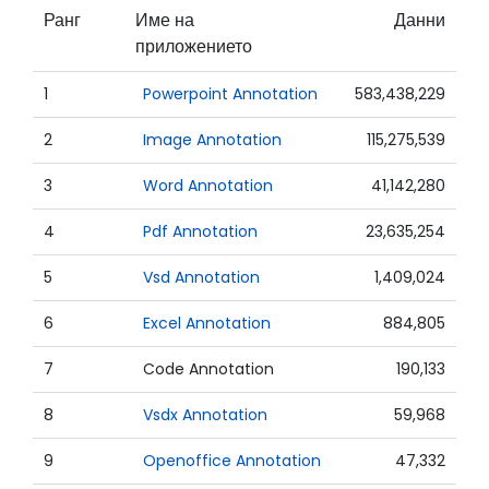
Ранг
Име на
Данни
приложението
1
Powerpoint Annotation
583,438,229
2
Image Annotation
115,275,539
3
Word Annotation
41,142,280
4
Pdf Annotation
23,635,254
5
Vsd Annotation
1,409,024
6
Excel Annotation
884,805
7
Code Annotation
190,133
8
Vsdx Annotation
59,968
9
Openoffice Annotation
47,332