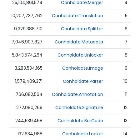
25,104,861,574
Conholdate.Merger
4
10,207,737,762
Conholdate.Translation
5
9,329,388,710
Conholdate.Splitter
6
7,046,907,827
Conholdate.Metadata
7
5,843,574,264
Conholdate.Unlocker
8
3,283,534,165
Conholdate.Image
9
1,579,409,371
Conholdate.Parser
10
766,082,564
Conholdate.Annotation
11
272,080,269
Conholdate.Signature
12
244,539,468
Conholdate.BarCode
13
132,634,988
Conholdate.Locker
14